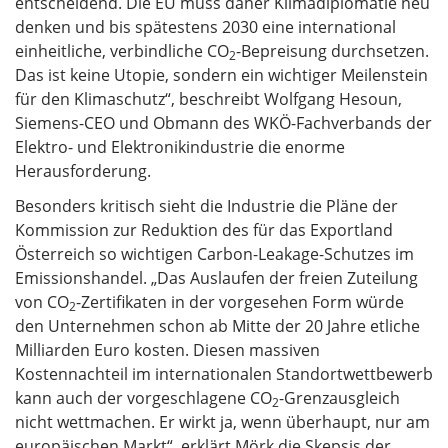
entscheidend. Die EU muss daher Klimadiplomatie neu
denken und bis spätestens 2030 eine international
einheitliche, verbindliche CO
-Bepreisung durchsetzen.
2
Das ist keine Utopie, sondern ein wichtiger Meilenstein
für den Klimaschutz“, beschreibt Wolfgang Hesoun,
Siemens-CEO und Obmann des WKÖ-Fachverbands der
Elektro- und Elektronikindustrie die enorme
Herausforderung.
Besonders kritisch sieht die Industrie die Pläne der
Kommission zur Reduktion des für das Exportland
Österreich so wichtigen Carbon-Leakage-Schutzes im
Emissionshandel. „Das Auslaufen der freien Zuteilung
von CO
-Zertifikaten in der vorgesehen Form würde
2
den Unternehmen schon ab Mitte der 20 Jahre etliche
Milliarden Euro kosten. Diesen massiven
Kostennachteil im internationalen Standortwettbewerb
kann auch der vorgeschlagene CO
-Grenzausgleich
2
nicht wettmachen. Er wirkt ja, wenn überhaupt, nur am
europäischen Markt“, erklärt Mörk die Skepsis der